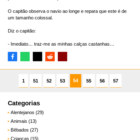
O capitão observa o navio ao longe e repara que este é de
um tamanho colossal.
Diz o capitão:
- Imediato… traz-me as minhas calças castanhas…
54
1
51
52
53
55
56
57
Categorias
Alentejanos (29)
Animais (13)
Bêbados (27)
Crianças (15)