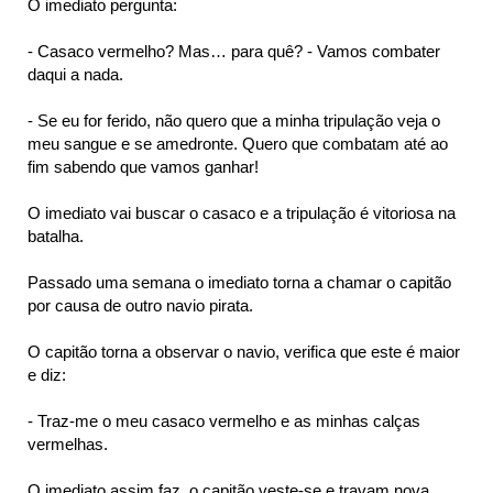
O imediato pergunta:
- Casaco vermelho? Mas… para quê? - Vamos combater
daqui a nada.
ta
- Se eu for ferido, não quero que a minha tripulação veja o
meu sangue e se amedronte. Quero que combatam até ao
fim sabendo que vamos ganhar!
O imediato vai buscar o casaco e a tripulação é vitoriosa na
batalha.
Passado uma semana o imediato torna a chamar o capitão
por causa de outro navio pirata.
O capitão torna a observar o navio, verifica que este é maior
e diz:
- Traz-me o meu casaco vermelho e as minhas calças
vermelhas.
O imediato assim faz, o capitão veste-se e travam nova