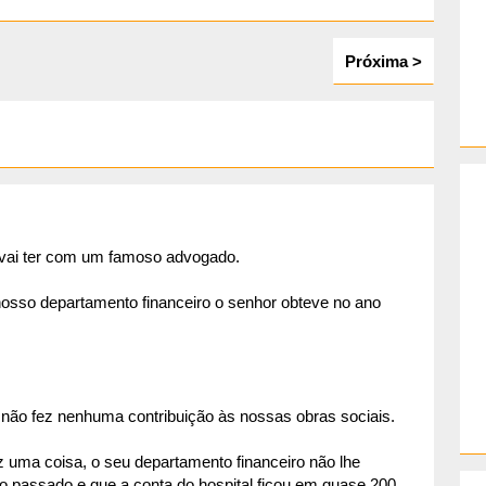
Próxima >
 vai ter com um famoso advogado.
nosso departamento financeiro o senhor obteve no ano
ão fez nenhuma contribuição às nossas obras sociais.
 uma coisa, o seu departamento financeiro não lhe
 passado e que a conta do hospital ficou em quase 200