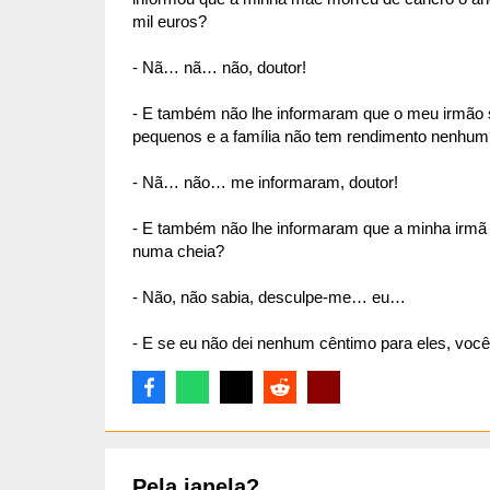
mil euros?
- Nã… nã… não, doutor!
- E também não lhe informaram que o meu irmão so
pequenos e a família não tem rendimento nenhum
- Nã… não… me informaram, doutor!
- E também não lhe informaram que a minha irmã 
numa cheia?
- Não, não sabia, desculpe-me… eu…
- E se eu não dei nenhum cêntimo para eles, você
Pela janela?