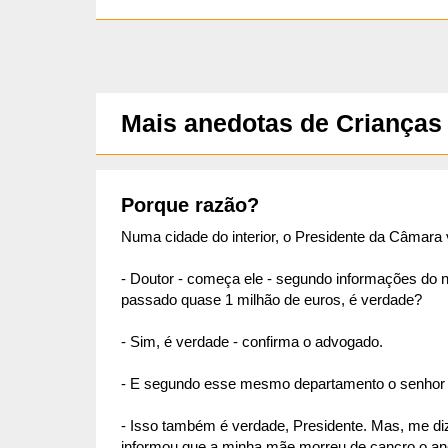
ta
Mais anedotas de Crianças
Porque razão?
Numa cidade do interior, o Presidente da Câmara
- Doutor - começa ele - segundo informações do 
passado quase 1 milhão de euros, é verdade?
- Sim, é verdade - confirma o advogado.
- E segundo esse mesmo departamento o senhor n
- Isso também é verdade, Presidente. Mas, me diz
informou que a minha mãe morreu de cancro o ano