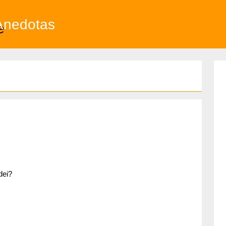
Anedotas
dei?