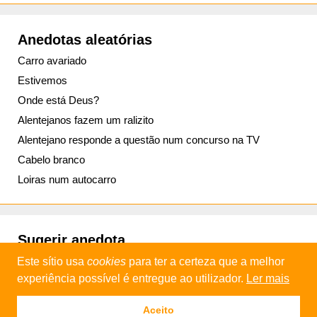
Anedotas aleatórias
Carro avariado
Estivemos
Onde está Deus?
Alentejanos fazem um ralizito
Alentejano responde a questão num concurso na TV
Cabelo branco
Loiras num autocarro
Sugerir anedota
Este sítio usa
cookies
para ter a certeza que a melhor
experiência possível é entregue ao utilizador.
Ler mais
© 2013 - 2026
Daniel Industries
Aceito
Política de privacidade