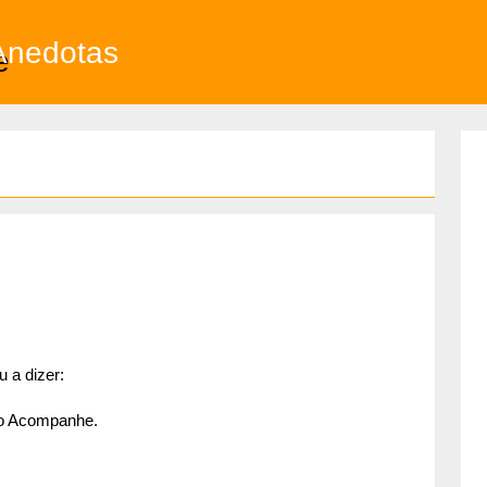
Anedotas
 a dizer:
 o Acompanhe.