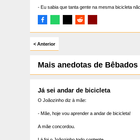
- Eu sabia que tanta gente na mesma bicicleta não 
ta
< Anterior
Mais anedotas de Bêbados
Já sei andar de bicicleta
O Joãozinho diz à mãe:
- Mãe, hoje vou aprender a andar de bicicleta!
A mãe concordou.
Lá foi o Joãozinho todo contente.