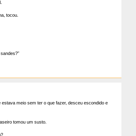
.
a, tocou.
s sandes?"
e estava meio sem ter o que fazer, desceu escondido e
aseiro tomou um susto.
o?