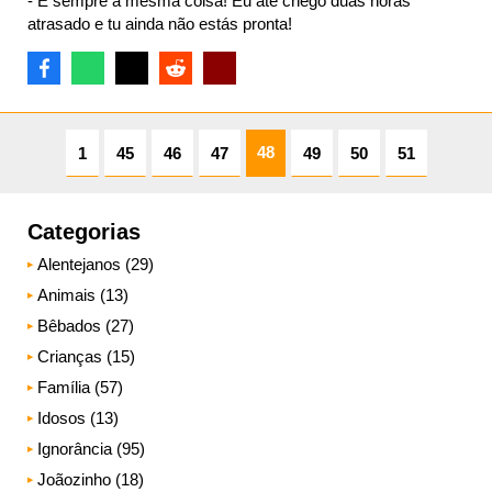
- É sempre a mesma coisa! Eu até chego duas horas
atrasado e tu ainda não estás pronta!
48
1
45
46
47
49
50
51
Categorias
Alentejanos (29)
Animais (13)
Bêbados (27)
Crianças (15)
Família (57)
Idosos (13)
Ignorância (95)
Joãozinho (18)