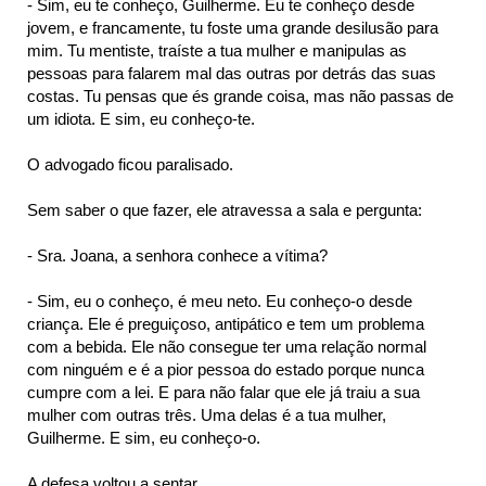
- Sim, eu te conheço, Guilherme. Eu te conheço desde
jovem, e francamente, tu foste uma grande desilusão para
mim. Tu mentiste, traíste a tua mulher e manipulas as
pessoas para falarem mal das outras por detrás das suas
ta
costas. Tu pensas que és grande coisa, mas não passas de
um idiota. E sim, eu conheço-te.
O advogado ficou paralisado.
Sem saber o que fazer, ele atravessa a sala e pergunta:
- Sra. Joana, a senhora conhece a vítima?
- Sim, eu o conheço, é meu neto. Eu conheço-o desde
criança. Ele é preguiçoso, antipático e tem um problema
com a bebida. Ele não consegue ter uma relação normal
com ninguém e é a pior pessoa do estado porque nunca
cumpre com a lei. E para não falar que ele já traiu a sua
mulher com outras três. Uma delas é a tua mulher,
Guilherme. E sim, eu conheço-o.
A defesa voltou a sentar.