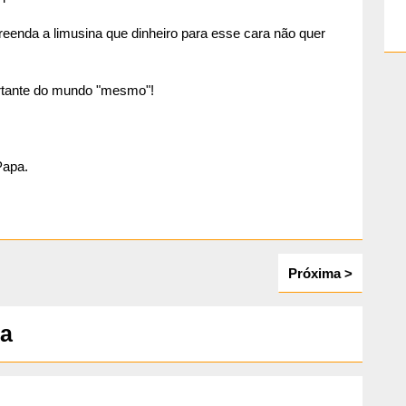
reenda a limusina que dinheiro para esse cara não quer
ortante do mundo "mesmo"!
Papa.
Próxima >
ia