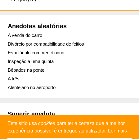
Anedotas aleatórias
A venda do carro
Divórcio por compatibilidade de feitios
Espetáculo com ventríloquo
Inspeção a uma quinta
Bêbados na ponte
A três
Alentejano no aeroporto
Sugerir anedota
Este sítio usa
cookies
para ter a certeza que a melhor
experiência possível é entregue ao utilizador.
Ler mais