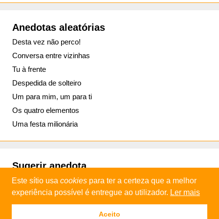
Anedotas aleatórias
Desta vez não perco!
Conversa entre vizinhas
Tu à frente
Despedida de solteiro
Um para mim, um para ti
Os quatro elementos
Uma festa milionária
Sugerir anedota
Este sítio usa
cookies
para ter a certeza que a melhor
experiência possível é entregue ao utilizador.
Ler mais
© 2013 - 2026
Daniel Industries
Aceito
Política de privacidade