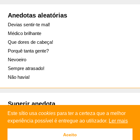
Anedotas aleatórias
Devias sentir-te mal!
Médico brilhante
Que dores de cabeça!
Porquê tanta gente?
Nevoeiro
Sempre atrasado!
Não havia!
Sugerir anedota
Este sítio usa
cookies
para ter a certeza que a melhor
experiência possível é entregue ao utilizador.
Ler mais
© 2013 - 2026
Daniel Industries
Aceito
Política de privacidade