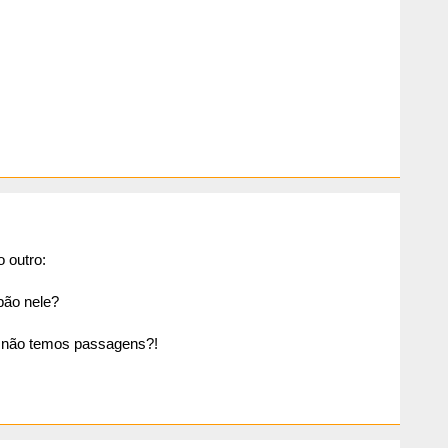
 outro:
pão nele?
e não temos passagens?!