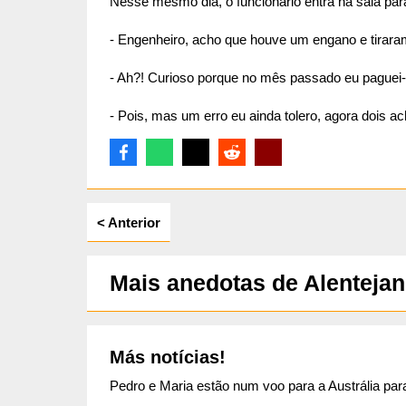
Nesse mesmo dia, o funcionário entra na sala para
- Engenheiro, acho que houve um engano e tirara
ta
- Ah?! Curioso porque no mês passado eu paguei
- Pois, mas um erro eu ainda tolero, agora dois 
< Anterior
Mais anedotas de Alenteja
Más notícias!
Pedro e Maria estão num voo para a Austrália pa