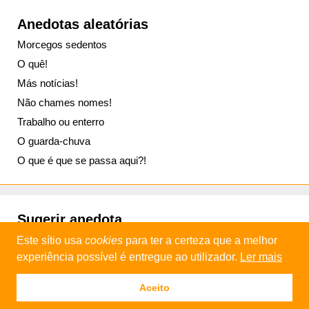
Anedotas aleatórias
Morcegos sedentos
O quê!
Más notícias!
Não chames nomes!
Trabalho ou enterro
O guarda-chuva
O que é que se passa aqui?!
Sugerir anedota
Este sítio usa
cookies
para ter a certeza que a melhor
experiência possível é entregue ao utilizador.
Ler mais
© 2013 - 2026
Daniel Industries
Aceito
Política de privacidade