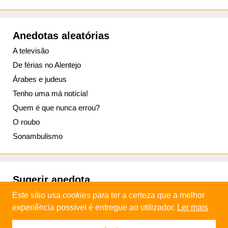
Anedotas aleatórias
A televisão
De férias no Alentejo
Árabes e judeus
Tenho uma má notícia!
Quem é que nunca errou?
O roubo
Sonambulismo
Sugerir anedota
Este sítio usa
cookies
para ter a certeza que a melhor
experiência possível é entregue ao utilizador.
Ler mais
© 2013 - 2026
Daniel Industries